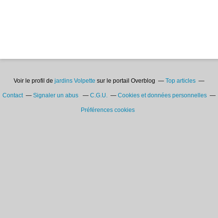
Voir le profil de
jardins Volpette
sur le portail Overblog
Top articles
Contact
Signaler un abus
C.G.U.
Cookies et données personnelles
Préférences cookies