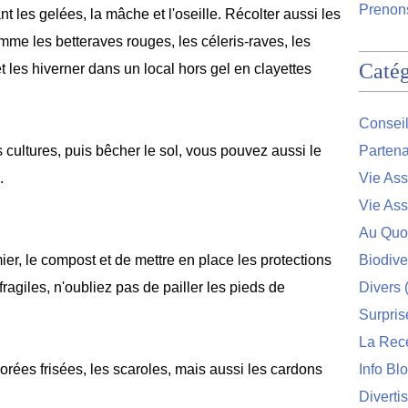
Prenons
t les gelées, la mâche et l'oseille. Récolter aussi les
mme les betteraves rouges, les céleris-raves, les
Catég
et les hiverner dans un local hors gel en clayettes
Conseil
 cultures, puis bêcher le sol, vous pouvez aussi le
Partena
e.
Vie Ass
Vie Ass
Au Quo
ier, le compost et de mettre en place les protections
Biodive
ragiles, n'oubliez pas de pailler les pieds de
Divers
(
Surpris
La Rec
corées frisées,
les scaroles, mais aussi les cardons 
Info Bl
Diverti