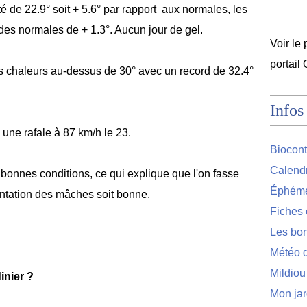
 de 22.9° soit + 5.6° par rapport aux normales, les
des normales de + 1.3°. Aucun jour de gel.
Voir le 
portail
s chaleurs au-dessus de 30° avec un record de 32.4°
Infos
ne rafale à 87 km/h le 23.
Biocont
Calendr
s bonnes conditions, ce qui explique que l'on
fasse 
Éphémér
lantation des mâches soit bonne.
Fiches 
Les bon
Météo d
Mildiou
inier ?
Mon jar