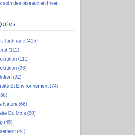
 soin des oiseaux en hiver
ories
s Jardinage
(415)
riat
(112)
ociation
(111)
ociation
(96)
tidien
(92)
rsité Et Environnement
(74)
68)
e Nature
(66)
ette Du Mois
(60)
og
(45)
ssement
(44)