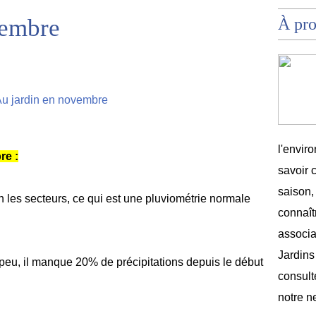
vembre
À pr
l'envir
re :
savoir 
saison,
 les secteurs, ce qui est une pluviométrie normale
connaîtr
associat
Jardins
à peu, il manque 20% de précipitations depuis le début
consult
notre n