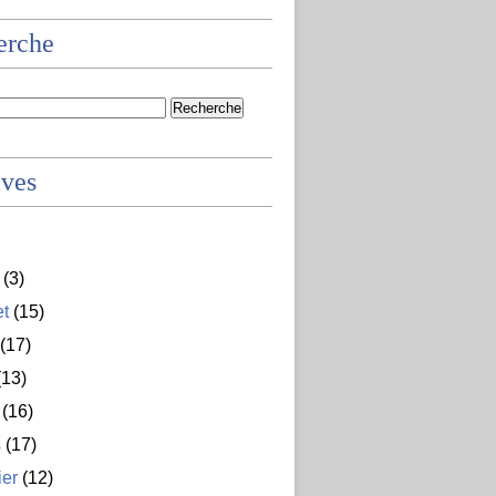
erche
ives
(3)
et
(15)
(17)
13)
(16)
s
(17)
ier
(12)