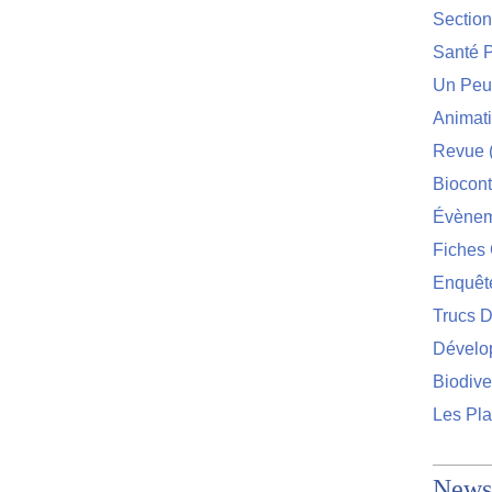
Sectio
Santé P
Un Peu 
Animat
Revue
Biocont
Évènem
Fiches 
Enquêt
Trucs D
Dévelo
Biodive
Les Pla
Newsl