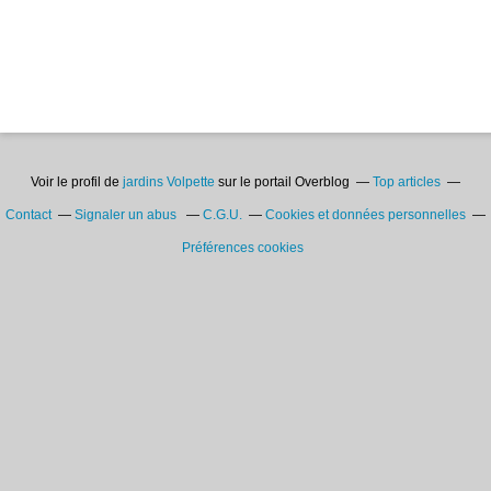
Voir le profil de
jardins Volpette
sur le portail Overblog
Top articles
Contact
Signaler un abus
C.G.U.
Cookies et données personnelles
Préférences cookies