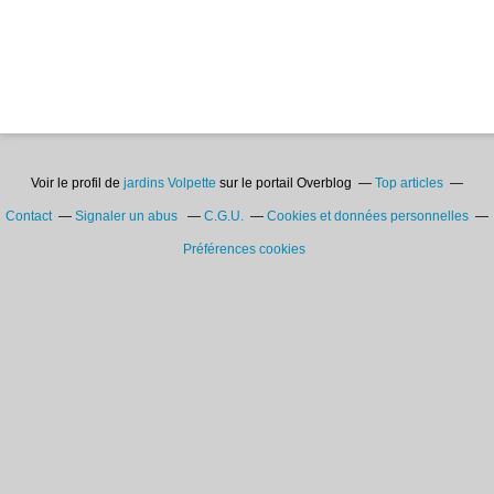
Voir le profil de
jardins Volpette
sur le portail Overblog
Top articles
Contact
Signaler un abus
C.G.U.
Cookies et données personnelles
Préférences cookies