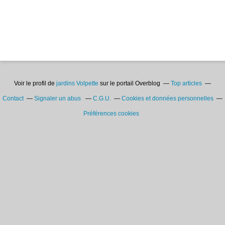
Voir le profil de
jardins Volpette
sur le portail Overblog
Top articles
Contact
Signaler un abus
C.G.U.
Cookies et données personnelles
Préférences cookies