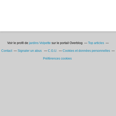
Voir le profil de
jardins Volpette
sur le portail Overblog
Top articles
Contact
Signaler un abus
C.G.U.
Cookies et données personnelles
Préférences cookies