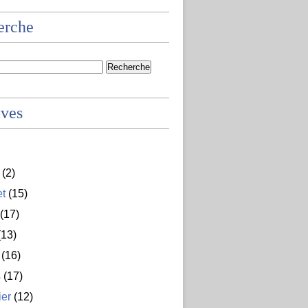
erche
ives
(2)
et
(15)
(17)
13)
(16)
s
(17)
ier
(12)