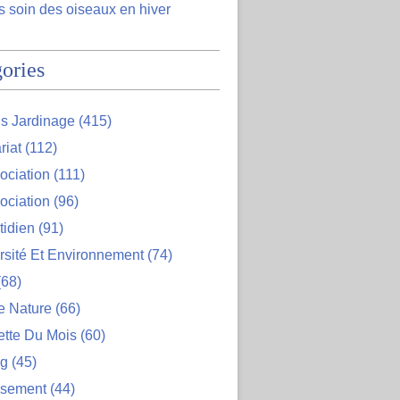
 soin des oiseaux en hiver
ories
s Jardinage
(415)
riat
(112)
ociation
(111)
ociation
(96)
tidien
(91)
rsité Et Environnement
(74)
68)
e Nature
(66)
ette Du Mois
(60)
og
(45)
ssement
(44)