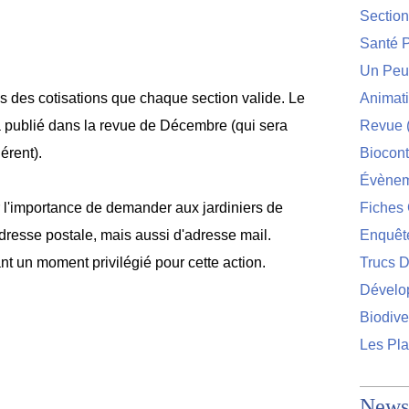
Sectio
Santé P
Un Peu 
tes des cotisations que chaque section valide. Le
Animat
 publié dans la revue de Décembre (qui sera
Revue
érent).
Biocont
Évènem
sur l'importance de demander aux jardiniers de
Fiches 
esse postale, mais aussi d'adresse mail.
Enquêt
nt un moment privilégié pour cette action.
Trucs D
Dévelo
Biodive
Les Pla
Newsl