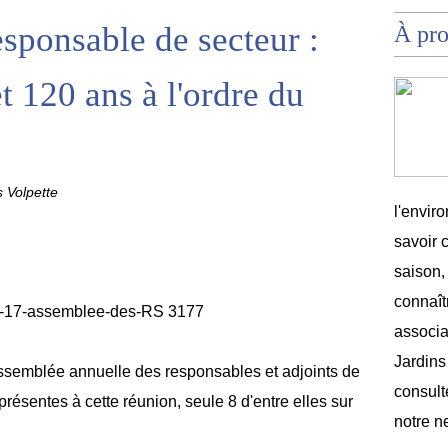
sponsable de secteur :
À pr
et 120 ans à l'ordre du
s Volpette
l'envir
savoir 
saison,
connaîtr
associat
Jardins
ssemblée annuelle des responsables et adjoints de
consult
présentes à cette réunion, seule 8 d'entre elles sur
notre n