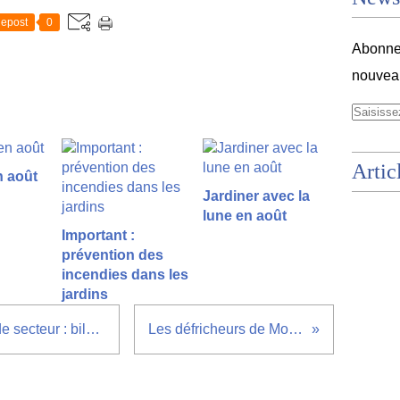
epost
0
Abonnez
nouveau
Artic
n août
Jardiner avec la
lune en août
Important :
prévention des
incendies dans les
jardins
Assemblée des responsable de secteur : bilan de l'année et 120 ans à l'ordre du jour.
Les défricheurs de Montplaisir et de Poyeton .