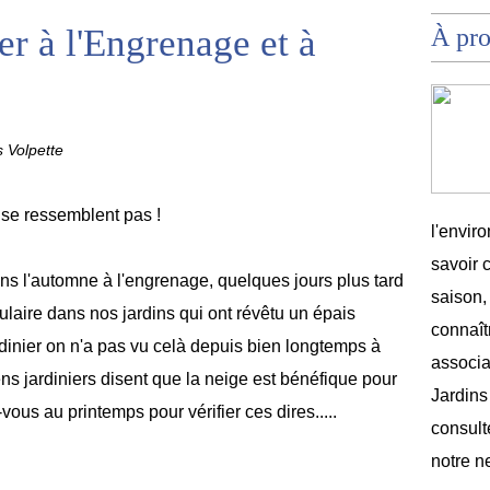
ver à l'Engrenage et à
À pr
s Volpette
 se ressemblent pas !
l'envir
savoir 
s l'automne à l'engrenage, quelques jours plus tard
saison,
culaire dans nos jardins qui ont révêtu un épais
connaîtr
inier on n'a pas vu celà depuis bien longtemps à
associat
ns jardiniers disent que la neige est bénéfique pour
Jardins
-vous au printemps pour vérifier ces dires.....
consult
notre n