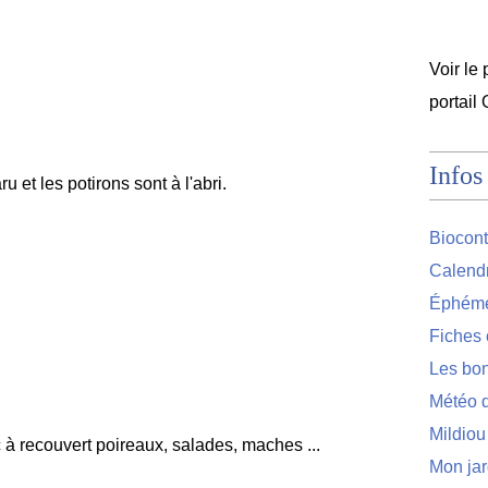
Voir le 
portail
Infos
u et les potirons sont à l'abri.
Biocont
Calendr
Éphémér
Fiches 
Les bon
Météo d
Mildiou
à recouvert poireaux, salades, maches ...
Mon jar