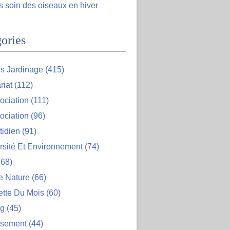
 soin des oiseaux en hiver
ories
s Jardinage
(415)
riat
(112)
ociation
(111)
ociation
(96)
tidien
(91)
rsité Et Environnement
(74)
68)
e Nature
(66)
ette Du Mois
(60)
og
(45)
ssement
(44)