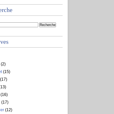
erche
ives
(2)
et
(15)
(17)
13)
(16)
s
(17)
ier
(12)