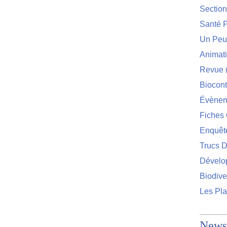
Sectio
Santé P
Un Peu 
Animat
Revue
Biocont
Évènem
Fiches 
Enquêt
Trucs D
Dévelo
Biodive
Les Pla
Newsl