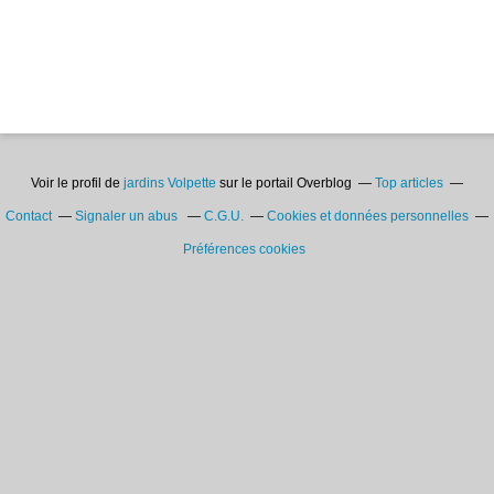
Voir le profil de
jardins Volpette
sur le portail Overblog
Top articles
Contact
Signaler un abus
C.G.U.
Cookies et données personnelles
Préférences cookies