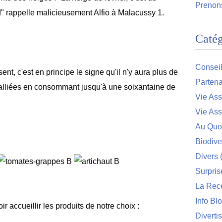
Prenons
s !" rappelle malicieusement Alfio à Malacussy 1.
Catég
Conseil
nt, c'est en principe le signe qu'il n'y aura plus de
Partena
 alliées en consommant jusqu'à une soixantaine de
Vie Ass
Vie Ass
Au Quo
Biodive
Divers
(
Surpris
La Rec
Info Bl
r accueillir les produits de notre choix :
Diverti