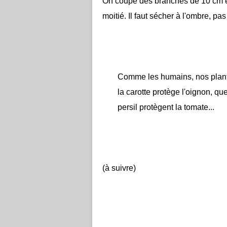
On coupe des branches de 10 cm env
moitié. Il faut sécher à l'ombre, pas
Comme les humains, nos planta
la carotte protège l'oignon, que
persil protègent la tomate...
(à suivre)