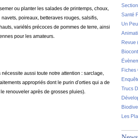
Sectio
 semer ou planter les salades de printemps, choux,
Santé P
 navets, poireaux, betteraves rouges, salsifis,
Un Peu 
ichauts, variétés précoces de pommes de terre, ainsi
Animat
liennes pour les amateurs.
Revue
Biocont
Évènem
Fiches 
 nécessite aussi toute notre attention : sarclage,
Enquêt
raitements appropriés dont le purin d'orties qui a de
Trucs D
t le renouveler après de grosses pluies).
Dévelo
Biodive
Les Pla
Newsl