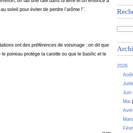
iron, on fait une raie dans la terre et on enfonce à
 au soleil pour éviter de perdre l'arôme !".
Rech
tions ont des préférences de voisinage : on dit que
Arch
 le poireau protège la carotte ou que le basilic et le
2026
Août
Juill
Juin
Mai
(
Avril
Mar
Févr