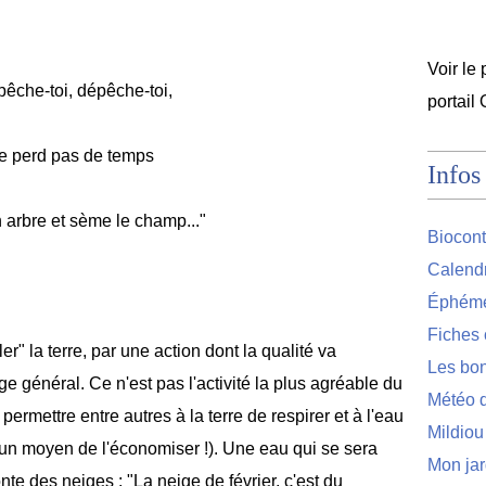
Voir le 
êche-toi, dépêche-toi,
portail
e perd pas de temps
Infos
n arbre et sème le champ..."
Biocont
Calendr
Éphémér
Fiches 
" la terre, par une action dont la qualité va
Les bon
ge général. Ce n'est pas l'activité la plus agréable du
Météo d
permettre entre autres à la terre de respirer et à l'eau
Mildiou
i un moyen de l'économiser !). Une eau qui se sera
Mon jar
onte des neiges : "La neige de février, c'est du