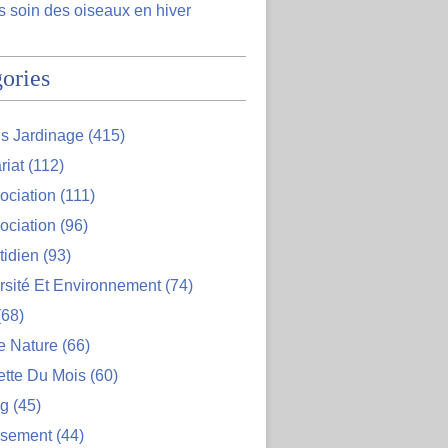
 soin des oiseaux en hiver
ories
s Jardinage
(415)
riat
(112)
ociation
(111)
ociation
(96)
tidien
(93)
rsité Et Environnement
(74)
68)
e Nature
(66)
ette Du Mois
(60)
og
(45)
ssement
(44)