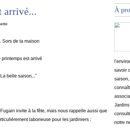
 arrivé...
À pr
pette
.. Sors de ta maison
 printemps est arrivé
l'envir
savoir 
La belle saison..."
saison,
connaîtr
associat
Jardins
Fugain invite à la fête, mais nous rappelle aussi que
consult
iculièrement laborieuse pour les jardiniers :
notre n