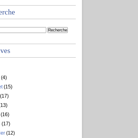
erche
ives
(4)
et
(15)
(17)
13)
(16)
s
(17)
ier
(12)