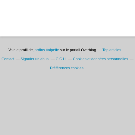
Voir le profil de
jardins Volpette
sur le portail Overblog
Top articles
Contact
Signaler un abus
C.G.U.
Cookies et données personnelles
Préférences cookies