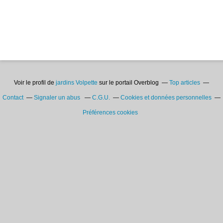
Voir le profil de
jardins Volpette
sur le portail Overblog
Top articles
Contact
Signaler un abus
C.G.U.
Cookies et données personnelles
Préférences cookies