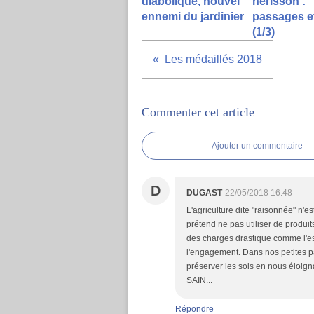
diabolique, nouvel
hérisson :
ennemi du jardinier
passages e
(1/3)
Les médaillés 2018
Commenter cet article
Ajouter un commentaire
D
DUGAST
22/05/2018 16:48
L'agriculture dite "raisonnée" n'es
prétend ne pas utiliser de produit
des charges drastique comme l'est
l'engagement. Dans nos petites p
préserver les sols en nous éloig
SAIN...
Répondre