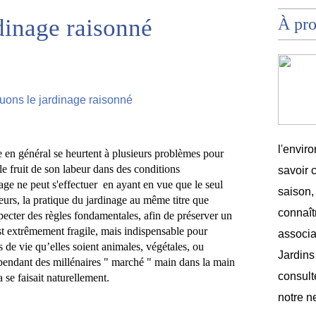
dinage raisonné
À pr
l'envir
e en général se heurtent à plusieurs problèmes pour 
 le fruit de son labeur dans des conditions 
savoir 
age ne peut s'effectuer  en ayant en vue que le seul 
saison,
eurs, la pratique du jardinage au même titre que 
connaîtr
pecter des règles fondamentales, afin de préserver un 
est extrêmement fragile, mais indispensable pour 
associat
s de 
vie
 qu’elles soient animales, végétales, ou 
Jardins
pendant des millénaires " marché " main dans la main 
consult
a se faisait naturellement.
notre n