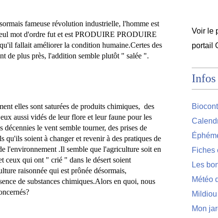
désormais fameuse révolution industriell
e, l
'homme est 
Voir le 
e seul mot d'ordre fut et est PRODUIRE PRODUIRE 
qu'il fallait améliorer la condition humaine.
Certes des 
portail
nt
 de plus près
, l'
addition semble plutôt " salée ".
Infos
ment elles sont saturées de produits chimiques,  des 
Biocont
ux aussi vidés de leur flore et 
leur
 faune pour les 
Calendr
 décennies le vent semble tourner, des prises de 
Éphémér
 qu'ils soient à changer et revenir à des pratiques de 
e l'environnement .
Il semble que l'agriculture soit en 
Fiches 
t ceux qui ont " crié " dans le désert soient 
Les bon
ulture raisonnée qui est prônée désormai
s, 
Météo d
'absence de substances chimiques.
Alors en quoi, nous 
concernés?
Mildiou
Mon jar