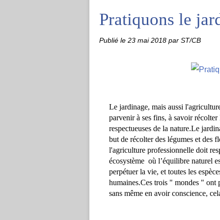
Pratiquons le jar
Publié le
23 mai 2018
par ST/CB
Le jardinage, mais aussi l'agricultur
parvenir à ses fin
s, à
 savoir récolter
respectueuses de la nature.
Le jardin
but de récolter des légumes et des fl
l'agriculture professionnelle 
doit
 res
écosystème  
où
 l’équilibre naturel 
perpétuer la vie, 
et 
toutes les espèce
humaines.
Ces trois " mondes " ont 
sans même en avoir conscienc
e, c
el