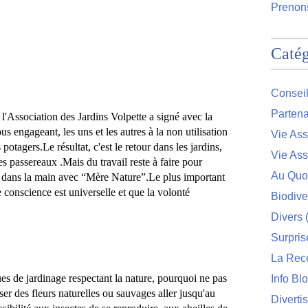
Prenons
Catég
Conseil
Partena
 l
'Association des Jardins Volpette a 
signé avec la 
nous engagean
t, l
es uns
 et
 les autres à la non utilisation 
Vie Ass
 potagers.
Le résultat, c'est le retour dans les jardins, 
Vie Ass
des passereaux .
Mais du travail reste à faire pour 
Au Quo
 dans la main avec 
“Mère Nature”.
Le plus important 
e conscience est universelle et que la volonté 
Biodive
Divers
(
Surpris
La Rec
es de j
ardinage
 respectant la nature, pourquoi ne pas 
Info Bl
isser des fleurs naturelles ou sauvages aller jusqu'au 
Diverti