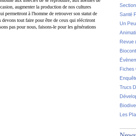
sibilité aux insectes
 de se reproduire, aux abeilles de 
Sectio
casion, 
augmenter la production de nos cultures 
 qui permettront à l'homme de retrouver 
son 
statut de 
Santé P
 devons tout faire pour être de ceux qui réécriront 
Un Peu 
aisons pas pour nou
s, f
aison
s-le
 pour les générations 
Animat
Revue
Biocont
Évènem
Fiches 
Enquêt
Trucs D
Dévelo
Biodive
Les Pla
Newsl