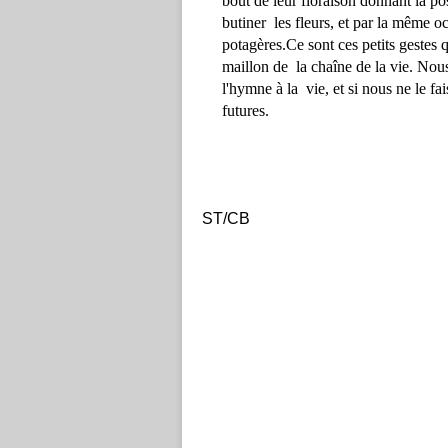
bout de leur floraison 
donnant la pos
butiner  les fleurs, 
et par la même oc
potagères.
Ce
 sont ces petits gestes
maillon de  la chaîne de la vie. Nous
l'hymne à la  vie
, et
 si nous ne le f
futures.
ST/CB