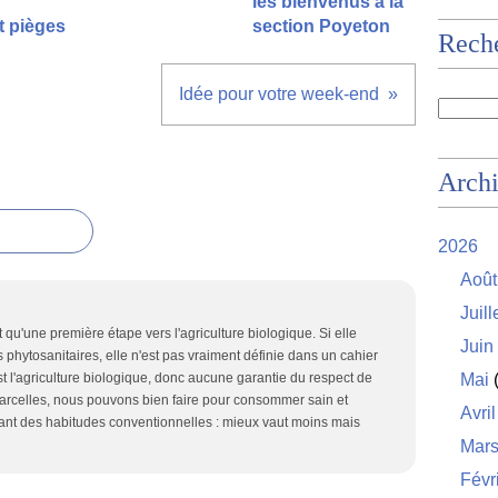
les bienvenus à la
t pièges
section Poyeton
Rech
Idée pour votre week-end
Arch
2026
Août
Juill
t qu'une première étape vers l'agriculture biologique. Si elle
Juin
s phytosanitaires, elle n'est pas vraiment définie dans un cahier
 l'agriculture biologique, donc aucune garantie du respect de
Mai
(
arcelles, nous pouvons bien faire pour consommer sain et
Avril
nant des habitudes conventionnelles : mieux vaut moins mais
Mar
Févr