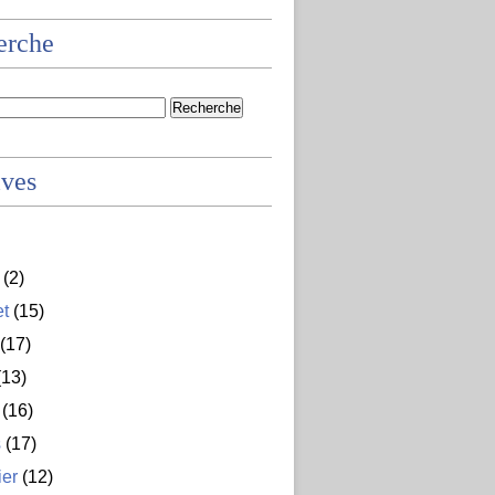
erche
ives
(2)
et
(15)
(17)
13)
(16)
s
(17)
ier
(12)