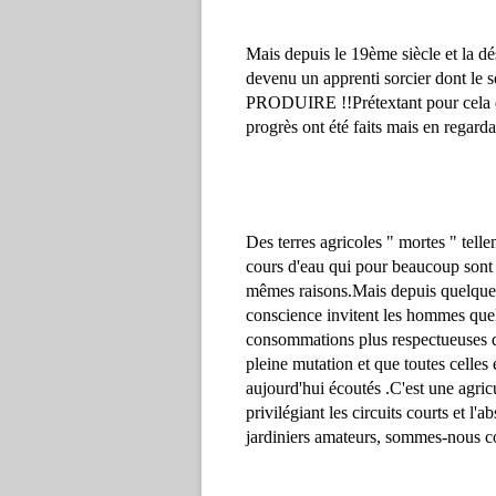
Mais depuis le 
19ème
 siècle et la 
devenu un apprenti sorcier dont l
PRODUIRE !!
Prétextant pour cela 
progrès ont été 
faits
 mais
 en regarda
Des terres agricoles " mortes " telle
cours d'eau qui pour beaucoup sont e
mêmes raisons.
Mais depuis quelques
conscience invitent les hommes quels
consommations plus respectueuses d
pleine mutation et que toutes celles e
aujourd'hui écoutés .
C'est une agric
p
rivilégiant les circuits courts et l
jardiniers amateurs, sommes-nous 