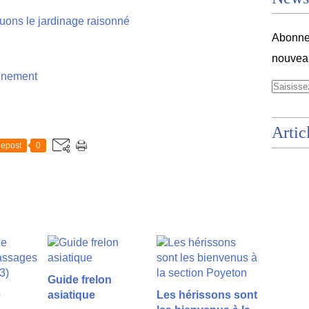
Abonnez
nouveau
onnement
Artic
epost
0
Guide frelon
e
asiatique
Les hérissons sont