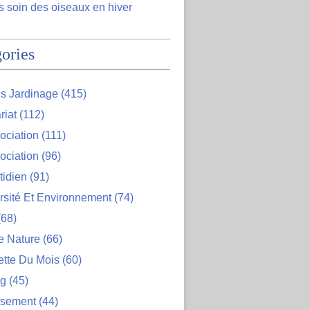
 soin des oiseaux en hiver
ories
s Jardinage
(415)
riat
(112)
ociation
(111)
ociation
(96)
tidien
(91)
rsité Et Environnement
(74)
68)
e Nature
(66)
ette Du Mois
(60)
og
(45)
ssement
(44)