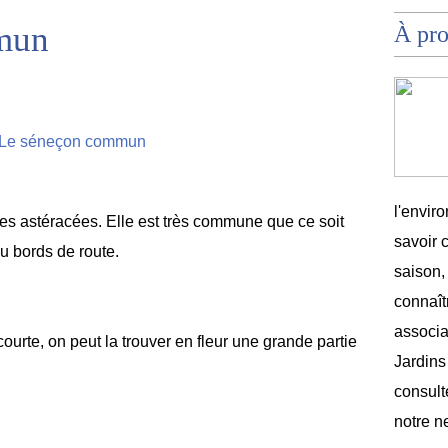
mun
À pr
l'envir
e des astéracées. Elle est très commune que ce soit
savoir 
u bords de route.
saison,
connaîtr
associat
urte, on peut la trouver en fleur une grande partie
Jardins
consult
notre n