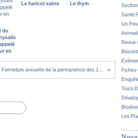
Le haricot sabre
Le thym
Sectio
Santé P
Un Peu 
t du
Animat
hysalis
Revue
appelé
ur en
Biocont
Évènem
Fermeture annuelle de la permanence des Jardins Volpette
Fiches 
Enquêt
Trucs D
Dévelo
Biodive
Les Pla
Newsl