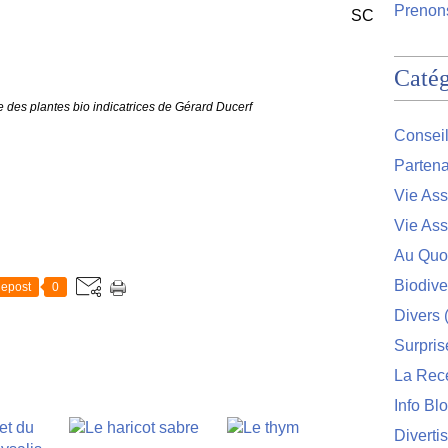
Prenons
SC
Catég
e des plantes bio indicatrices de Gérard Ducerf
Conseil
Partena
Vie Ass
Vie Ass
Au Quo
Biodive
epost
0
Divers
(
Surpris
La Rec
Info Bl
Diverti