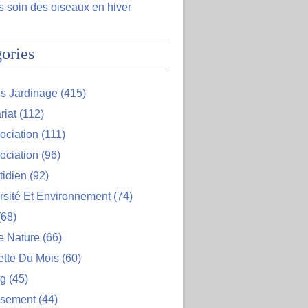
 soin des oiseaux en hiver
ories
s Jardinage
(415)
riat
(112)
ociation
(111)
ociation
(96)
tidien
(92)
rsité Et Environnement
(74)
68)
e Nature
(66)
ette Du Mois
(60)
og
(45)
ssement
(44)