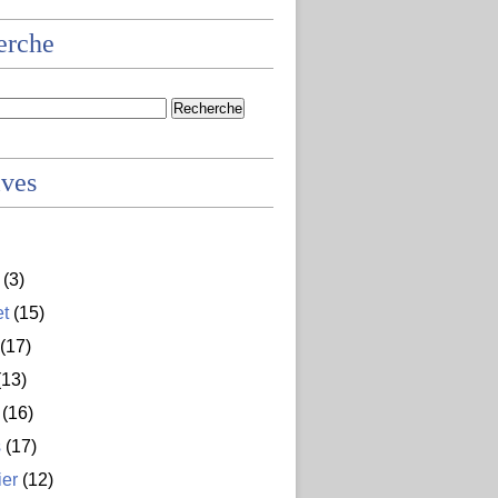
erche
ives
(3)
et
(15)
(17)
13)
(16)
s
(17)
ier
(12)