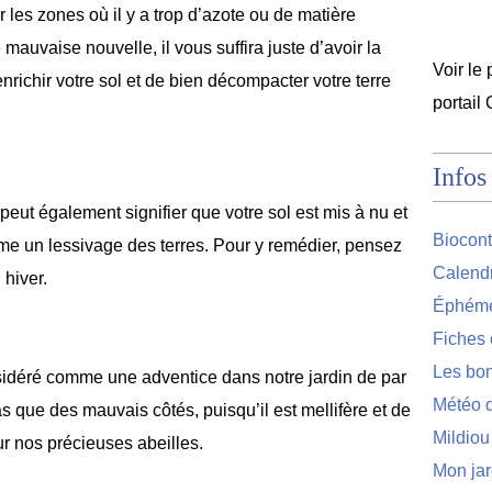
r les zones où il y a trop d’azote ou de matière
mauvaise nouvelle, il vous suffira juste d’avoir la
Voir le 
richir votre sol et de bien décompacter votre terre
portail
Infos
 peut également signifier que votre sol est mis à nu et
Biocont
me un lessivage des terres. Pour y remédier, pensez
Calendr
n hiver.
Éphémér
Fiches 
Les bon
sidéré comme une adventice dans notre jardin de par
Météo d
 pas que des mauvais côtés, puisqu’il est mellifère et de
Mildiou
our nos précieuses abeilles.
Mon jar