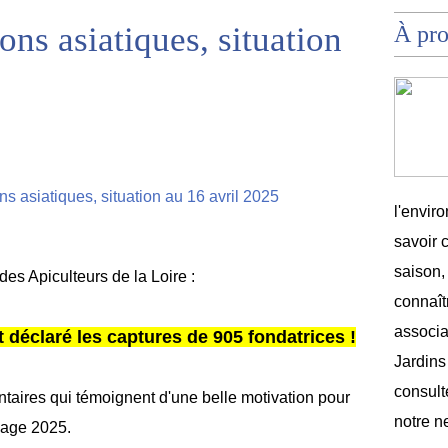
ons asiatiques, situation
À pr
l'envir
savoir 
saison,
s Apiculteurs de la Loire :
connaîtr
associat
 déclaré les captures de 905 fondatrices !
Jardins
consult
taires qui témoignent d'une belle motivation pour
notre n
eage 2025.