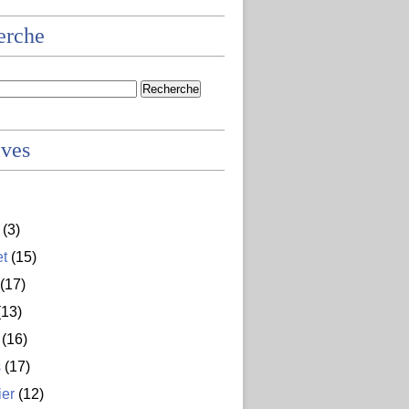
erche
ives
(3)
et
(15)
(17)
13)
(16)
s
(17)
ier
(12)