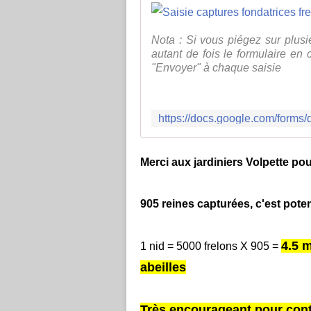
Nota : Si vous piégez sur plusi
autant de fois le formulaire en 
"Envoyer" à chaque saisie
Merci aux jardiniers Volpette pou
905 reines capturées, c'est pote
4.5 m
1 nid = 5000 frelons X 905 =
abeilles
Très encourageant pour conti