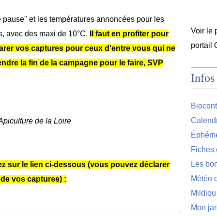
 pause" et les températures annoncées pour les
Voir le 
s, avec des maxi de 10°C.
Il faut en profiter pour
portail
larer vos captures pour ceux d'entre vous qui ne
ttendre la fin de la campagne pour le faire, SVP
Infos
Biocont
Calendr
piculture de la Loire
Éphémér
Fiches 
Les bon
ez sur le lien ci-dessous (vous pouvez déclarer
Météo d
 de vos captures) :
Mildiou
Mon jar