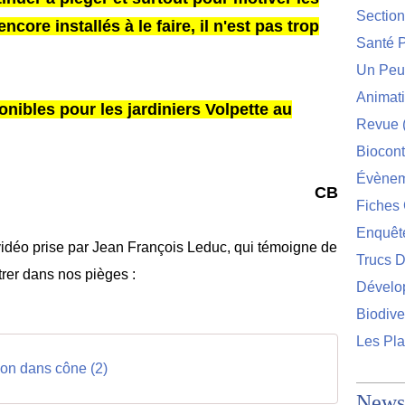
Sectio
ncore installés à le faire, il n'est pas trop
Santé P
Un Peu 
Animat
nibles pour les jardiniers Volpette au
Revue
Biocont
Évènem
CB
Fiches 
Enquêt
 vidéo prise par Jean François Leduc, qui témoigne de
Trucs D
trer dans nos pièges :
Dévelo
Biodive
Les Pla
lon dans cône (2)
Newsl