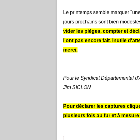
Le printemps semble marquer "une
jours prochains sont bien modeste
vider les pièges, compter et déc
l'ont pas encore fait. Inutile d'a
merci.
Pour le Syndicat Départemental d'A
Jim SICLON
Pour déclarer les captures cliqu
plusieurs fois au fur et à mesure