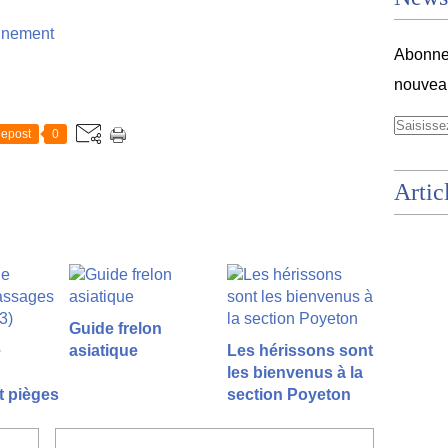
onnement
Abonnez
nouveau
epost
0
Artic
Guide frelon
e
asiatique
Les hérissons sont
les bienvenus à la
t pièges
section Poyeton