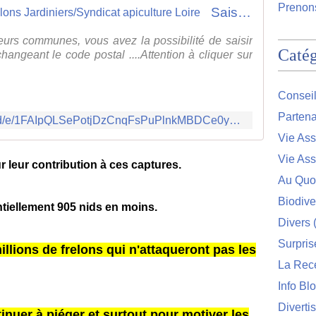
Prenons
Saisie captures fondatrices frelons Jardiniers/Syndicat apiculture Loire
eurs communes, vous avez la possibilité de saisir
Catég
changeant le code postal ....Attention à cliquer sur
Conseil
Partena
https://docs.google.com/forms/d/e/1FAIpQLSePotjDzCnqFsPuPlnkMBDCe0yD1J8_j2ucsEmKfnS2xQn6LQ/viewform
Vie Ass
Vie Ass
r leur contribution à ces captures.
Au Quo
Biodive
ntiellement 905 nids en moins.
Divers
(
Surpris
illions de frelons qui n'attaqueront pas les
La Rec
Info Bl
Diverti
nuer à piéger et surtout pour motiver les