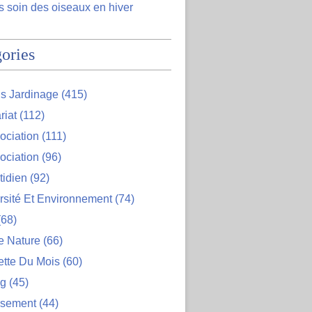
 soin des oiseaux en hiver
ories
s Jardinage
(415)
riat
(112)
ociation
(111)
ociation
(96)
tidien
(92)
rsité Et Environnement
(74)
68)
e Nature
(66)
ette Du Mois
(60)
og
(45)
ssement
(44)