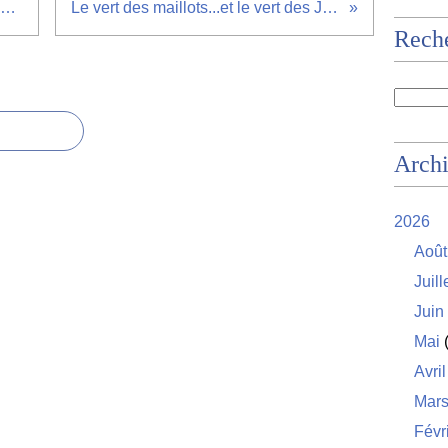
Le printemps : section Rue Eugène Beaune
Le vert des maillots...et le vert des Jardins Volpette
Rech
Arch
2026
Août
Juill
Juin
Mai
(
Avril
Mar
Févr