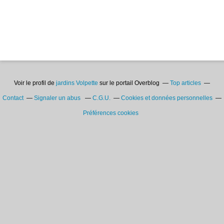
Voir le profil de
jardins Volpette
sur le portail Overblog
Top articles
Contact
Signaler un abus
C.G.U.
Cookies et données personnelles
Préférences cookies