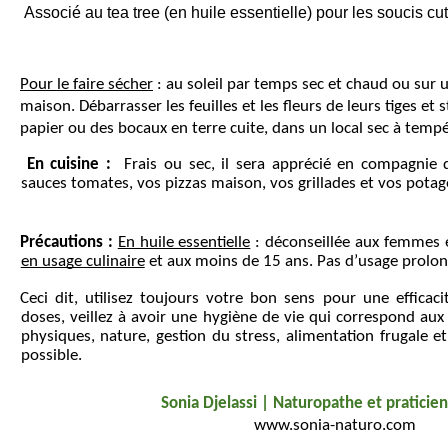
Associé au tea tree (en huile essentielle) pour les soucis cu
Pour le faire sécher
 : au soleil par temps sec et chaud ou sur u
maison. Débarrasser les feuilles et les fleurs de leurs tiges et 
papier ou des bocaux en terre cuit
e, d
ans un local sec à temp
 En cuisine :
  Frais ou sec, il sera ap
précié en compagnie du
sauces tomates, vos pizzas maison, vos grillades et 
vos 
potage
Précautions : 
En huile essentielle
 :
 déconseillée 
aux femmes en
en usage culinaire
 et aux moins de 15 ans. Pas d’usage prolon
Ceci dit, utilisez toujours votre bon sens pour une efficaci
doses, veillez à avoir une hygiène de vie qui correspond aux
physiques, nature, gestion du stress, alimentation frugale et
possible.
Sonia Djelassi | Naturopathe et praticien
 www.sonia-naturo.com