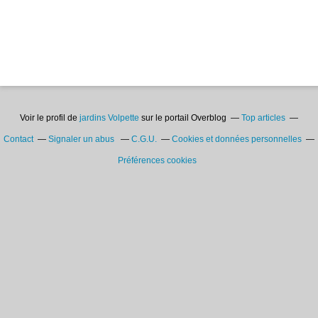
Voir le profil de
jardins Volpette
sur le portail Overblog
Top articles
Contact
Signaler un abus
C.G.U.
Cookies et données personnelles
Préférences cookies