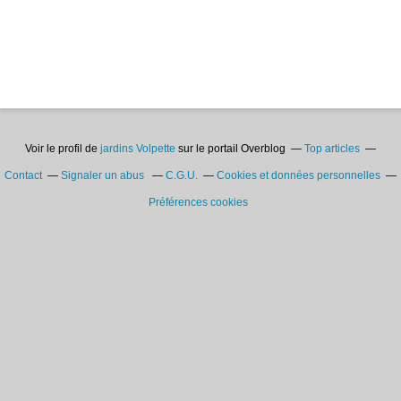
Voir le profil de
jardins Volpette
sur le portail Overblog
Top articles
Contact
Signaler un abus
C.G.U.
Cookies et données personnelles
Préférences cookies