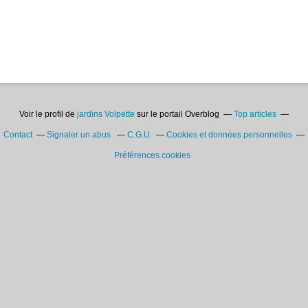
Voir le profil de
jardins Volpette
sur le portail Overblog
Top articles
Contact
Signaler un abus
C.G.U.
Cookies et données personnelles
Préférences cookies