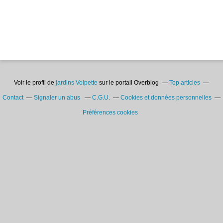
Voir le profil de
jardins Volpette
sur le portail Overblog
Top articles
Contact
Signaler un abus
C.G.U.
Cookies et données personnelles
Préférences cookies