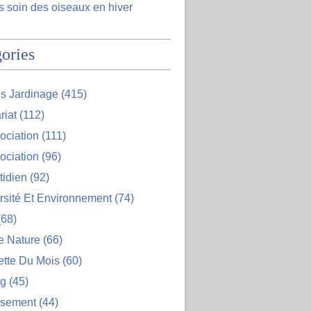
 soin des oiseaux en hiver
ories
s Jardinage
(415)
riat
(112)
ociation
(111)
ociation
(96)
tidien
(92)
rsité Et Environnement
(74)
68)
e Nature
(66)
ette Du Mois
(60)
og
(45)
ssement
(44)