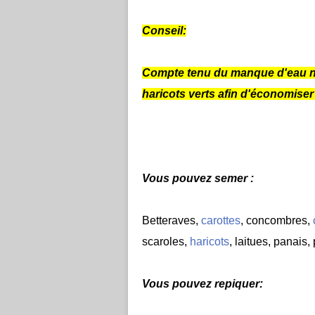
Conseil:
Compte tenu du manque d'eau n'h
haricots verts afin d'économiser 
Vous pouvez semer :
Betteraves,
carottes
, concombres,
scaroles,
haricots
, laitues, panais, 
Vous pouvez repiquer: