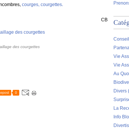
Prenons
concombres,
courges, courgettes.
CB
Catég
Conseil
aillage des courgettes
Partena
Vie Ass
Vie Ass
Au Quo
Biodive
Divers
(
epost
0
Surpris
La Rec
Info Bl
Diverti