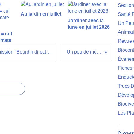
Sectio
Au jardin en juillet
Santé P
Jardiner avec la
Un Peu 
lune en juillet 2026
Animat
= cul
tomate
Revue
Biocont
Les Jardins Volpette dans l'émission "Bourdin direct" sur RMC ce matin
Un peu de mécanique
Évènem
Fiches 
Enquêt
Trucs D
Dévelo
Biodive
Les Pla
Newsl