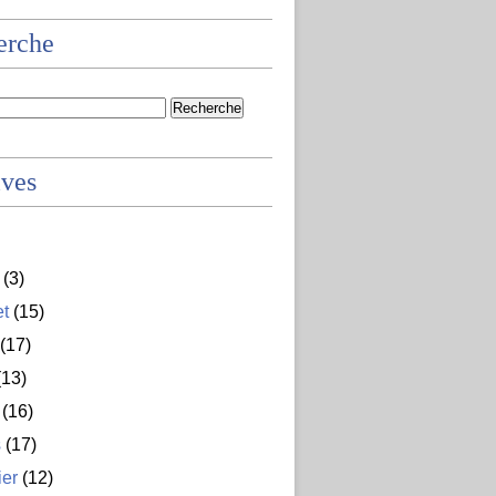
erche
ives
(3)
et
(15)
(17)
13)
(16)
s
(17)
ier
(12)