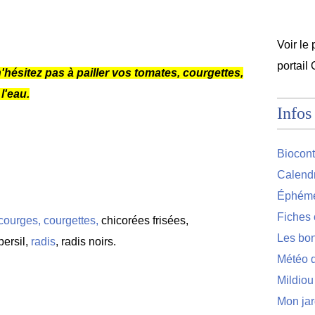
Voir le 
portail
ésitez pas à pailler vos tomates, courgettes,
l'eau.
Infos
Biocont
Calendr
Éphémér
Fiches 
courges, courgettes,
chicorées frisées,
Les bon
persil,
radis
, radis noirs.
Météo d
Mildiou
Mon jar