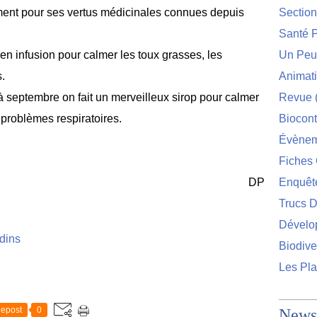
ement pour ses vertus médicinales connues depuis
Sectio
Santé P
 en infusion pour calmer les toux grasses, les
Un Peu 
s.
Animat
à septembre on fait un merveilleux sirop pour calmer
Revue
 problèmes respiratoires.
Biocont
Évènem
Fiches 
DP
Enquêt
Trucs D
Dévelo
rdins
Biodive
Les Pla
epost
0
Newsl