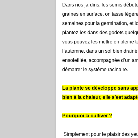
Dans nos jardins, les semis débute
graines en surface, on tasse légère
semaines pour la germination, et l
plantez-les dans des godets quelq
vous pouvez les mettre en pleine t
l’automne, dans un sol bien drainé
ensoleillée, accompagnée d’un ar
démarrer le système racinaire.
La plante se développe sans appor
bien à la chaleur, elle s’est ad
Pourquoi la cultiver ?
Simplement pour le plaisir des yeux