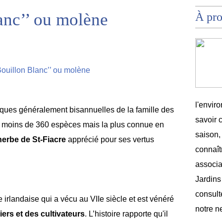
anc’’ ou molène
À pr
l'envir
iques généralement bisannuelles de la famille des
savoir 
s moins de 360 espèces mais la plus connue en
saison,
herbe de St-Fiacre
apprécié pour ses vertus
connaîtr
associat
Jardins
consult
 irlandaise qui a vécu au VIIe siècle et est vénéré
notre n
iers et des cultivateurs
. L’histoire rapporte qu'il