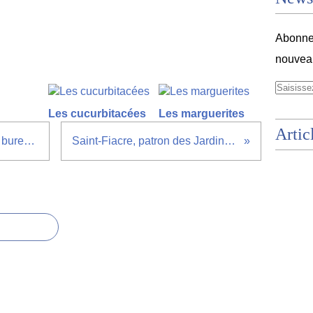
Abonnez
nouveau
Les cucurbitacées
Les marguerites
Artic
Fermeture exceptionnelle des bureaux des Jardins Volpette
Saint-Fiacre, patron des Jardiniers et des Maraîchers