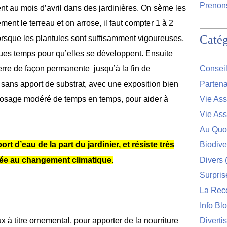
Prenons
nt au mois d’avril dans des jardinières. On sème les
ment le terreau et on arrose, il faut compter 1 à 2
Catég
orsque les plantules sont suffisamment vigoureuses,
ues temps pour qu’elles se développent. Ensuite
erre de façon permanente jusqu’à la fin de
Conseil
 sans apport de substrat, avec une exposition bien
Partena
rosage modéré de temps en temps, pour aider à
Vie Ass
Vie Ass
Au Quo
t d’eau de la part du jardinier, et résiste très
Biodive
aptée au changement climatique.
Divers
(
Surpris
La Rec
Info Bl
 à titre ornemental, pour apporter de la nourriture
Diverti