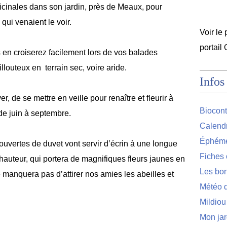
icinales dans son jardin, près de Meaux, pour
qui venaient le voir.
Voir le 
portail
s en croiserez facilement lors de vos balades
llouteux en terrain sec, voire aride.
Infos
r, de se mettre en veille pour renaître et fleurir à
Biocont
de juin à septembre.
Calendr
Éphémér
ouvertes de duvet vont servir d’écrin à une longue
Fiches 
hauteur, qui portera de magnifiques fleurs jaunes en
Les bon
e manquera pas d’attirer nos amies les abeilles et
Météo d
Mildiou
Mon jar