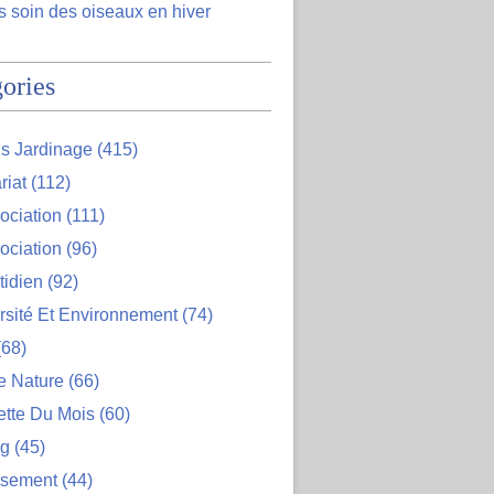
 soin des oiseaux en hiver
ories
s Jardinage
(415)
riat
(112)
ociation
(111)
ociation
(96)
tidien
(92)
rsité Et Environnement
(74)
68)
e Nature
(66)
ette Du Mois
(60)
og
(45)
ssement
(44)