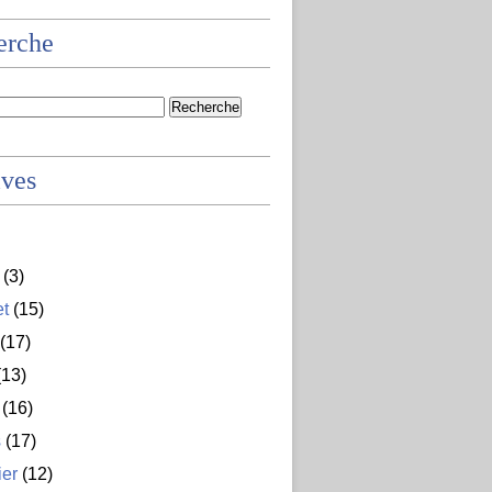
erche
ives
(3)
et
(15)
(17)
13)
(16)
s
(17)
ier
(12)