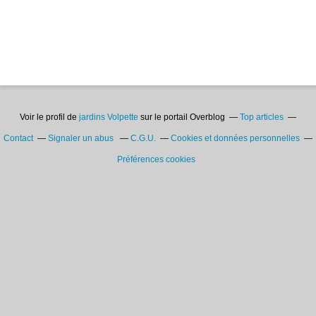
Voir le profil de
jardins Volpette
sur le portail Overblog
Top articles
Contact
Signaler un abus
C.G.U.
Cookies et données personnelles
Préférences cookies