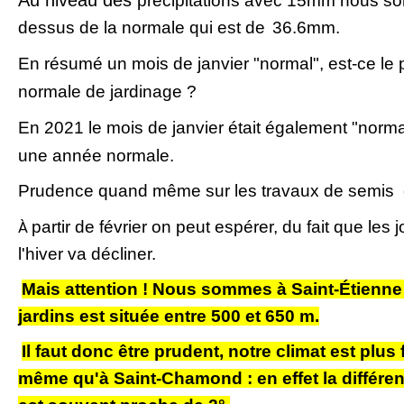
Au niveau des
précipitations avec 15mm nous s
dessus de la normale qui est de
36.6mm.
En résumé un mois de janvier "normal", est-ce le
normale de jardinage ?
En 2021 le mois de janvier était également "norm
une année normale.
Prudence quand même sur les travaux de semis et
partir de février on peut espérer, du fait que les
À
l'hiver va décliner.
Mais attention ! Nous sommes à Saint-É
tienne
jardins est située entre 500 et 650 m.
Il faut donc être prudent, notre climat est plu
même qu'à Saint-Chamond : en effet la différe