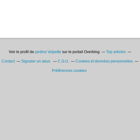
Voir le profil de
jardins Volpette
sur le portail Overblog
Top articles
Contact
Signaler un abus
C.G.U.
Cookies et données personnelles
Préférences cookies