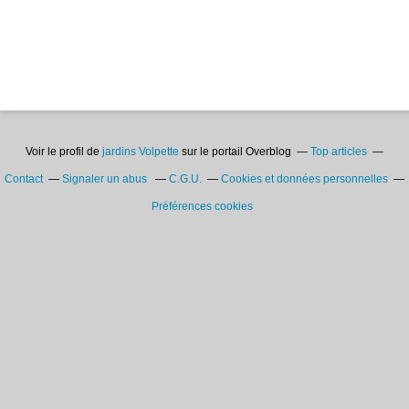
Voir le profil de
jardins Volpette
sur le portail Overblog
Top articles
Contact
Signaler un abus
C.G.U.
Cookies et données personnelles
Préférences cookies