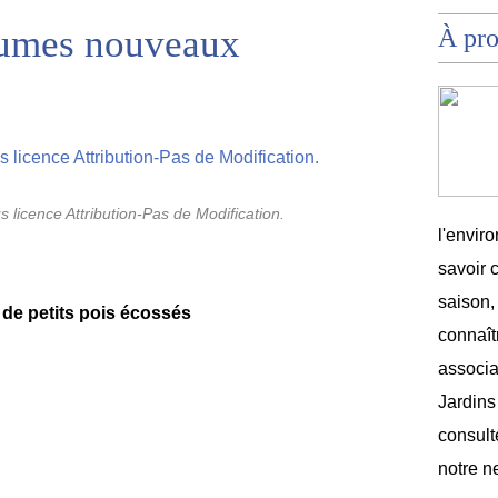
égumes nouveaux
À pr
s licence Attribution-Pas de Modification.
l'envir
savoir 
saison,
g de petits pois écossés
connaîtr
associat
Jardins
consult
notre n