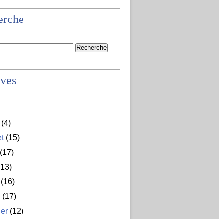
erche
ives
(4)
et
(15)
(17)
13)
(16)
s
(17)
ier
(12)