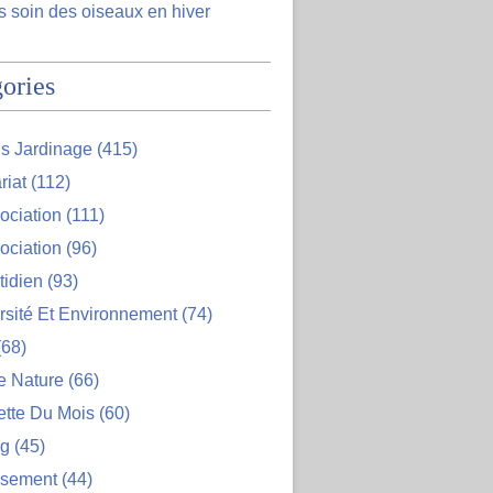
 soin des oiseaux en hiver
ories
s Jardinage
(415)
riat
(112)
ociation
(111)
ociation
(96)
tidien
(93)
rsité Et Environnement
(74)
68)
e Nature
(66)
ette Du Mois
(60)
og
(45)
ssement
(44)