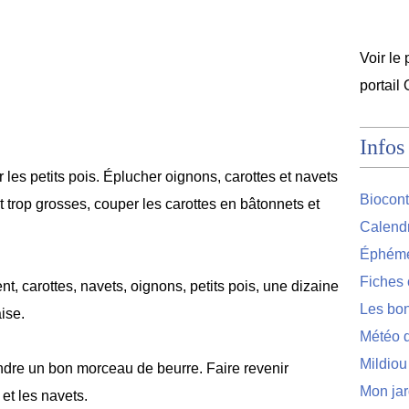
Voir le 
portail
Infos
les petits pois. Éplucher oignons, carottes et navets
Biocont
nt trop grosses, couper les carottes en bâtonnets et
Calendr
Éphémér
Fiches 
 carottes, navets, oignons, petits pois, une dizaine
Les bon
ise.
Météo d
Mildiou
ondre un bon morceau de beurre. Faire revenir
Mon jar
 et les navets.