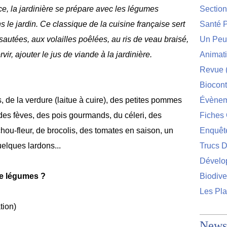
e, la jardinière se prépare avec les légumes
Sectio
le jardin. Ce classique de la cuisine française sert
Santé P
sautées, aux volailles poêlées, au ris de veau braisé,
Un Peu 
r, ajouter le jus de viande à la jardinière.
Animat
Revue
Biocont
s, de la verdure (laitue à cuire), des petites pommes
Évènem
 des fèves, des pois gourmands, du céleri, des
Fiches 
hou-fleur, de brocolis, des tomates en saison, un
Enquêt
uelques lardons...
Trucs D
Dévelo
de légumes ?
Biodive
Les Pla
tion)
Newsl