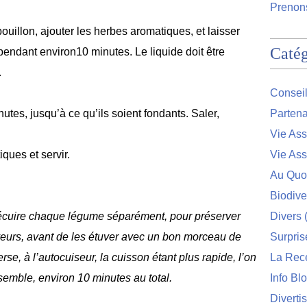
Prenons
uillon, ajouter les herbes aromatiques, et laisser
Catég
 pendant environ10 minutes. Le liquide doit être
.
Conseil
utes, jusqu’à ce qu’ils soient fondants. Saler,
Partena
Vie Ass
ques et servir.
Vie Ass
Au Quo
Biodive
précuire chaque légume séparément, pour préserver
Divers
(
saveurs, avant de les étuver avec un bon morceau de
Surpris
rse, à l’autocuiseur, la cuisson étant plus rapide, l’on
La Rec
semble, environ 10 minutes au total.
Info Bl
Diverti