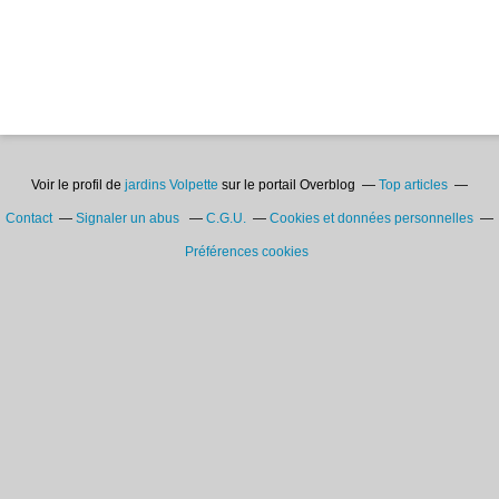
Voir le profil de
jardins Volpette
sur le portail Overblog
Top articles
Contact
Signaler un abus
C.G.U.
Cookies et données personnelles
Préférences cookies