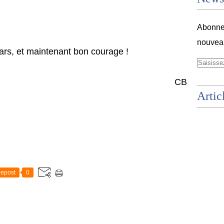
Abonnez
nouveau
rs, et maintenant bon courage !
CB
Artic
epost
0