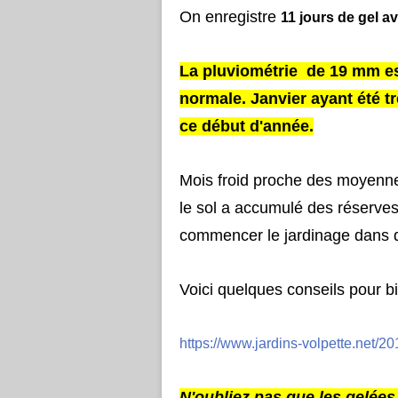
On enregistre
11 jours de gel av
La pluviométrie de 19 mm est
normale. Janvier ayant été t
ce début d'année.
Mois froid proche des moyennes
le sol a accumulé des réserves
commencer le jardinage dans 
Voici quelques conseils pour b
https://www.jardins-volpette.net/2
N'oubliez pas que les gelées