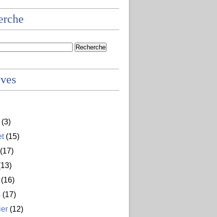
erche
ives
(3)
et
(15)
(17)
13)
(16)
s
(17)
ier
(12)