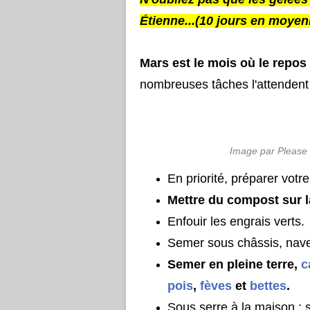
Étienne...(10 jours en moyen
Mars est le mois où le repos 
nombreuses tâches l'attendent 
Image par Please 
En priorité, préparer votre
Mettre du compost sur l
Enfouir les engrais verts.
Semer sous châssis, navet
Semer en pleine terre, 
c
pois
, 
fèves
 et 
bettes
.
Sous serre à la maison : 