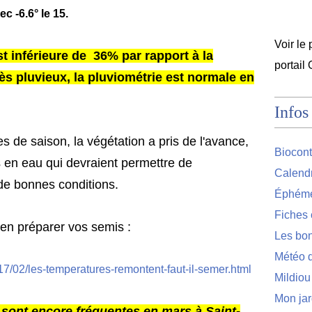
ec -6.6° le 15.
Voir le 
 inférieure de 36% par rapport à la
portail
rès pluvieux, la pluviométrie est normale en
Infos
 de saison, la végétation a pris de l'avance,
Biocont
 en eau qui devraient permettre de
Calendr
de bonnes conditions.
Éphémér
Fiches 
ien préparer vos semis :
Les bon
Météo d
017/02/les-temperatures-remontent-faut-il-semer.html
Mildiou
Mon jar
 sont encore fréquentes en mars à Saint-